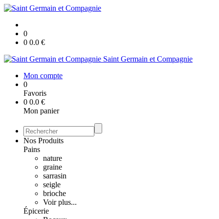
0
0
0.0
€
Saint Germain et Compagnie
Mon compte
0
Favoris
0
0.0
€
Mon panier
Nos Produits
Pains
nature
graine
sarrasin
seigle
brioche
Voir plus...
Épicerie