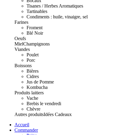
Bocaux
Tisanes / Herbes Aromatiques
Tartinables
Condiments : huile, vinaigre, sel
Farines
Froment
Blé Noir
Oeufs
Miel
Champignons
Viandes
Poulet
Porc
Boissons
Bières
Cidres
Jus de Pomme
Kombucha
Produits laitiers
Vache
Brebis le vendredi
Chèvre
Autres produits
Idées Cadeaux
Accueil
Commander