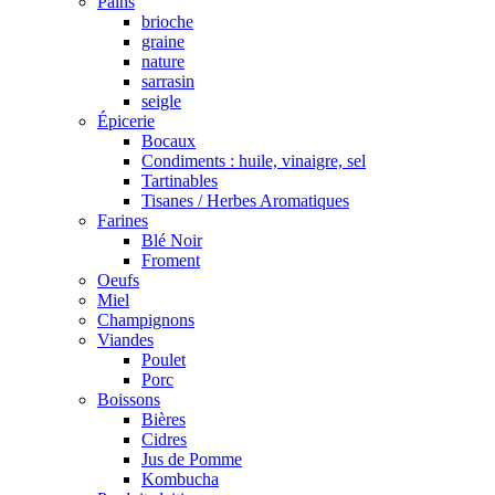
Pains
brioche
graine
nature
sarrasin
seigle
Épicerie
Bocaux
Condiments : huile, vinaigre, sel
Tartinables
Tisanes / Herbes Aromatiques
Farines
Blé Noir
Froment
Oeufs
Miel
Champignons
Viandes
Poulet
Porc
Boissons
Bières
Cidres
Jus de Pomme
Kombucha