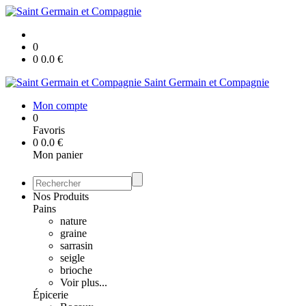
0
0
0.0
€
Saint Germain et Compagnie
Mon compte
0
Favoris
0
0.0
€
Mon panier
Nos Produits
Pains
nature
graine
sarrasin
seigle
brioche
Voir plus...
Épicerie