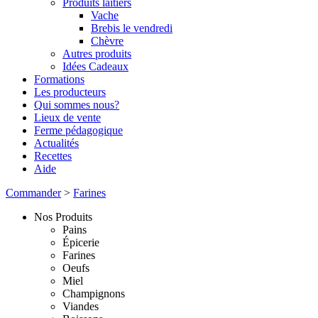
Produits laitiers
Vache
Brebis le vendredi
Chèvre
Autres produits
Idées Cadeaux
Formations
Les producteurs
Qui sommes nous?
Lieux de vente
Ferme pédagogique
Actualités
Recettes
Aide
Commander
>
Farines
Nos Produits
Pains
Épicerie
Farines
Oeufs
Miel
Champignons
Viandes