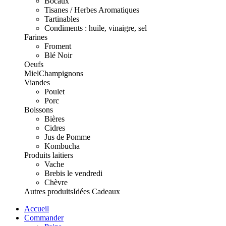
Bocaux
Tisanes / Herbes Aromatiques
Tartinables
Condiments : huile, vinaigre, sel
Farines
Froment
Blé Noir
Oeufs
Miel
Champignons
Viandes
Poulet
Porc
Boissons
Bières
Cidres
Jus de Pomme
Kombucha
Produits laitiers
Vache
Brebis le vendredi
Chèvre
Autres produits
Idées Cadeaux
Accueil
Commander