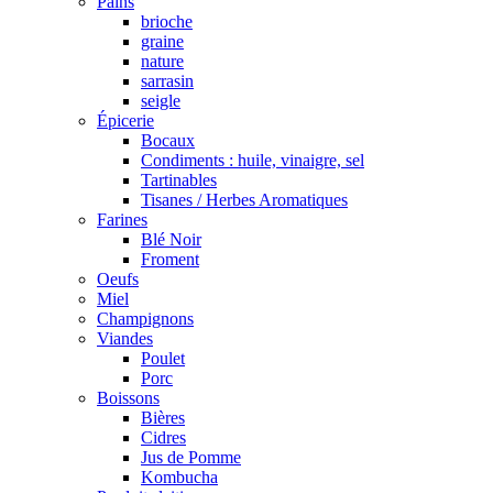
Pains
brioche
graine
nature
sarrasin
seigle
Épicerie
Bocaux
Condiments : huile, vinaigre, sel
Tartinables
Tisanes / Herbes Aromatiques
Farines
Blé Noir
Froment
Oeufs
Miel
Champignons
Viandes
Poulet
Porc
Boissons
Bières
Cidres
Jus de Pomme
Kombucha