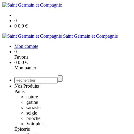
0
0
0.0
€
Saint Germain et Compagnie
Mon compte
0
Favoris
0
0.0
€
Mon panier
Nos Produits
Pains
nature
graine
sarrasin
seigle
brioche
Voir plus...
Épicerie