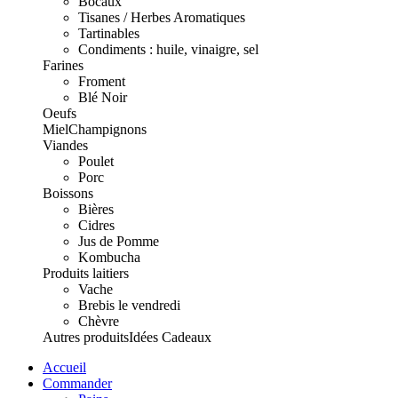
Bocaux
Tisanes / Herbes Aromatiques
Tartinables
Condiments : huile, vinaigre, sel
Farines
Froment
Blé Noir
Oeufs
Miel
Champignons
Viandes
Poulet
Porc
Boissons
Bières
Cidres
Jus de Pomme
Kombucha
Produits laitiers
Vache
Brebis le vendredi
Chèvre
Autres produits
Idées Cadeaux
Accueil
Commander