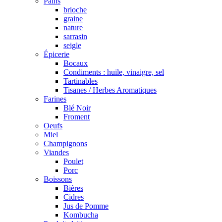
Pains
brioche
graine
nature
sarrasin
seigle
Épicerie
Bocaux
Condiments : huile, vinaigre, sel
Tartinables
Tisanes / Herbes Aromatiques
Farines
Blé Noir
Froment
Oeufs
Miel
Champignons
Viandes
Poulet
Porc
Boissons
Bières
Cidres
Jus de Pomme
Kombucha