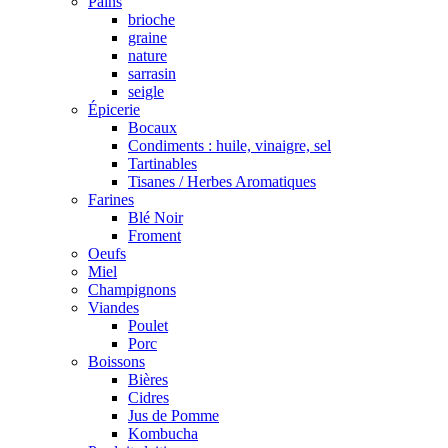
Pains
brioche
graine
nature
sarrasin
seigle
Épicerie
Bocaux
Condiments : huile, vinaigre, sel
Tartinables
Tisanes / Herbes Aromatiques
Farines
Blé Noir
Froment
Oeufs
Miel
Champignons
Viandes
Poulet
Porc
Boissons
Bières
Cidres
Jus de Pomme
Kombucha