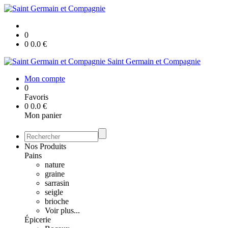
0
0
0.0
€
Saint Germain et Compagnie
Mon compte
0
Favoris
0
0.0
€
Mon panier
Nos Produits
Pains
nature
graine
sarrasin
seigle
brioche
Voir plus...
Épicerie