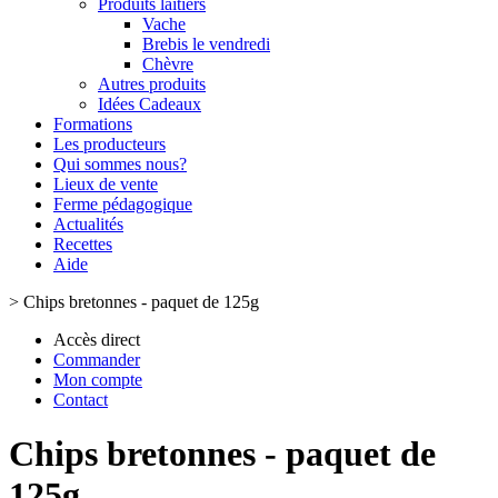
Produits laitiers
Vache
Brebis le vendredi
Chèvre
Autres produits
Idées Cadeaux
Formations
Les producteurs
Qui sommes nous?
Lieux de vente
Ferme pédagogique
Actualités
Recettes
Aide
>
Chips bretonnes - paquet de 125g
Accès direct
Commander
Mon compte
Contact
Chips bretonnes - paquet de
125g