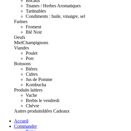
Bocaux
Tisanes / Herbes Aromatiques
Tartinables
Condiments : huile, vinaigre, sel
Farines
Froment
Blé Noir
Oeufs
Miel
Champignons
Viandes
Poulet
Porc
Boissons
Bières
Cidres
Jus de Pomme
Kombucha
Produits laitiers
Vache
Brebis le vendredi
Chèvre
Autres produits
Idées Cadeaux
Accueil
Commander