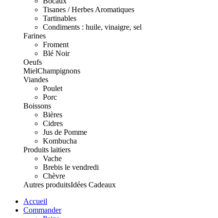
Bocaux
Tisanes / Herbes Aromatiques
Tartinables
Condiments : huile, vinaigre, sel
Farines
Froment
Blé Noir
Oeufs
Miel
Champignons
Viandes
Poulet
Porc
Boissons
Bières
Cidres
Jus de Pomme
Kombucha
Produits laitiers
Vache
Brebis le vendredi
Chèvre
Autres produits
Idées Cadeaux
Accueil
Commander