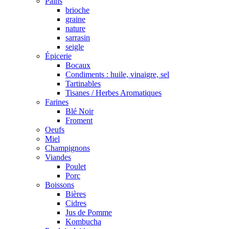
Pains
brioche
graine
nature
sarrasin
seigle
Épicerie
Bocaux
Condiments : huile, vinaigre, sel
Tartinables
Tisanes / Herbes Aromatiques
Farines
Blé Noir
Froment
Oeufs
Miel
Champignons
Viandes
Poulet
Porc
Boissons
Bières
Cidres
Jus de Pomme
Kombucha