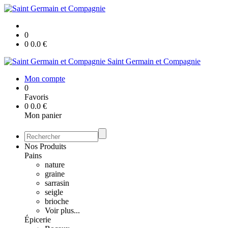
0
0
0.0
€
Saint Germain et Compagnie
Mon compte
0
Favoris
0
0.0
€
Mon panier
Nos Produits
Pains
nature
graine
sarrasin
seigle
brioche
Voir plus...
Épicerie