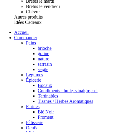
Brebis le mardi
Brebis le vendredi
Chèvre
Autres produits
Idées Cadeaux
Accueil
Commander
Pains
brioche
graine
nature
sarrasin
seigle
Légumes
Épicerie
Bocaux
Condiments : huile, vinaigre, sel
Tartinables
Tisanes / Herbes Aromatiques
Farines
Blé Noir
Froment
Pâtisserie
Oeufs