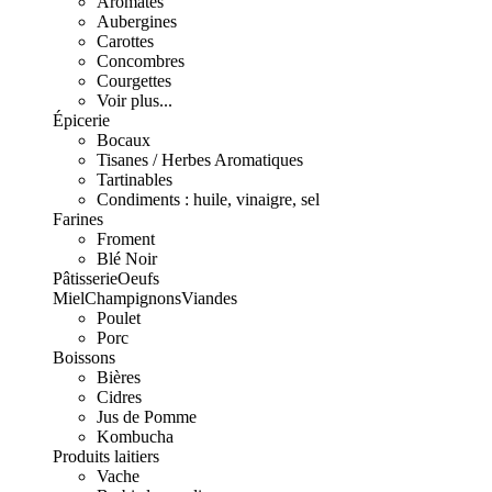
Aromates
Aubergines
Carottes
Concombres
Courgettes
Voir plus...
Épicerie
Bocaux
Tisanes / Herbes Aromatiques
Tartinables
Condiments : huile, vinaigre, sel
Farines
Froment
Blé Noir
Pâtisserie
Oeufs
Miel
Champignons
Viandes
Poulet
Porc
Boissons
Bières
Cidres
Jus de Pomme
Kombucha
Produits laitiers
Vache