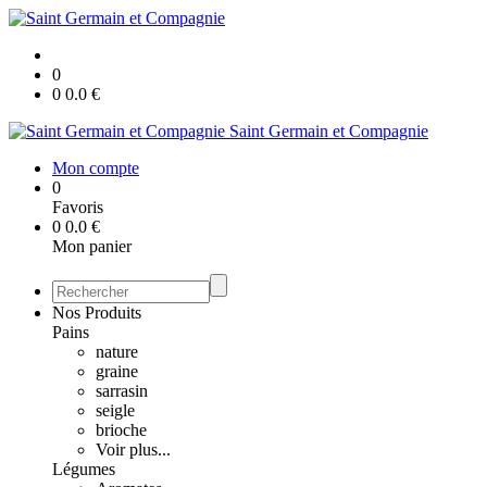
0
0
0.0
€
Saint Germain et Compagnie
Mon compte
0
Favoris
0
0.0
€
Mon panier
Nos Produits
Pains
nature
graine
sarrasin
seigle
brioche
Voir plus...
Légumes