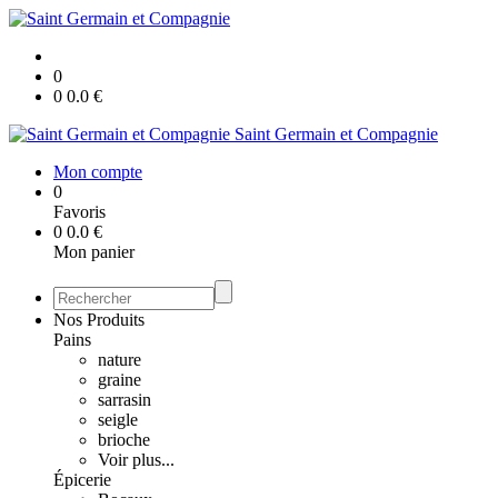
0
0
0.0
€
Saint Germain et Compagnie
Mon compte
0
Favoris
0
0.0
€
Mon panier
Nos Produits
Pains
nature
graine
sarrasin
seigle
brioche
Voir plus...
Épicerie