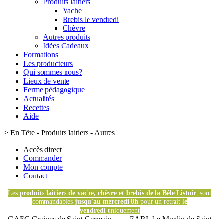
Produits laitiers
Vache
Brebis le vendredi
Chèvre
Autres produits
Idées Cadeaux
Formations
Les producteurs
Qui sommes nous?
Lieux de vente
Ferme pédagogique
Actualités
Recettes
Aide
>
En Tête - Produits laitiers - Autres
Accès direct
Commander
Mon compte
Contact
Les
produits laitiers de vache, chèvre et brebis de la Bêle Listoir
sont
commandables
jusqu'au mercredi 8h
pour un retrait l
e
vendredi
uniquement
GAEC Graines de Saint Germain
- EARL Le Moulin de Saint