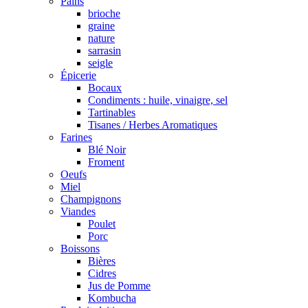
Pains
brioche
graine
nature
sarrasin
seigle
Épicerie
Bocaux
Condiments : huile, vinaigre, sel
Tartinables
Tisanes / Herbes Aromatiques
Farines
Blé Noir
Froment
Oeufs
Miel
Champignons
Viandes
Poulet
Porc
Boissons
Bières
Cidres
Jus de Pomme
Kombucha