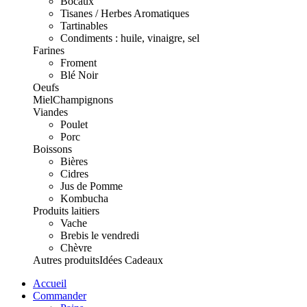
Bocaux
Tisanes / Herbes Aromatiques
Tartinables
Condiments : huile, vinaigre, sel
Farines
Froment
Blé Noir
Oeufs
Miel
Champignons
Viandes
Poulet
Porc
Boissons
Bières
Cidres
Jus de Pomme
Kombucha
Produits laitiers
Vache
Brebis le vendredi
Chèvre
Autres produits
Idées Cadeaux
Accueil
Commander