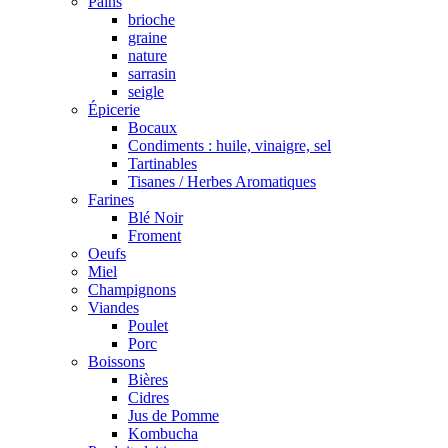
Pains
brioche
graine
nature
sarrasin
seigle
Épicerie
Bocaux
Condiments : huile, vinaigre, sel
Tartinables
Tisanes / Herbes Aromatiques
Farines
Blé Noir
Froment
Oeufs
Miel
Champignons
Viandes
Poulet
Porc
Boissons
Bières
Cidres
Jus de Pomme
Kombucha