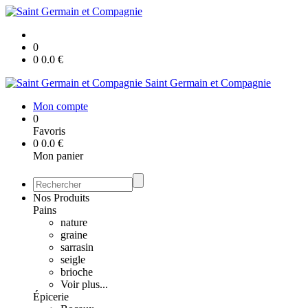
0
0
0.0
€
Saint Germain et Compagnie
Mon compte
0
Favoris
0
0.0
€
Mon panier
Nos Produits
Pains
nature
graine
sarrasin
seigle
brioche
Voir plus...
Épicerie