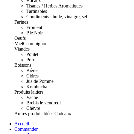
Bocaux
Tisanes / Herbes Aromatiques
Tartinables
Condiments : huile, vinaigre, sel
Farines
Froment
Blé Noir
Oeufs
Miel
Champignons
Viandes
Poulet
Porc
Boissons
Bières
Cidres
Jus de Pomme
Kombucha
Produits laitiers
Vache
Brebis le vendredi
Chèvre
Autres produits
Idées Cadeaux
Accueil
Commander