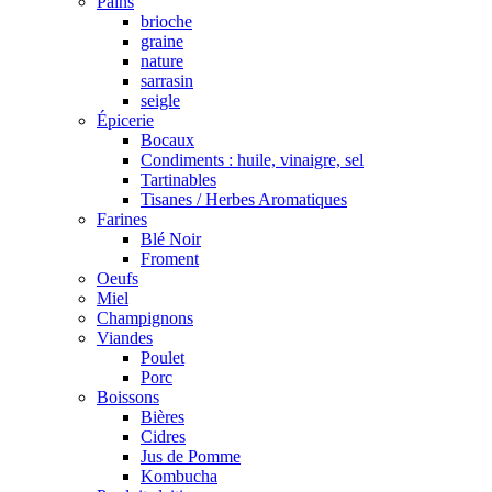
Pains
brioche
graine
nature
sarrasin
seigle
Épicerie
Bocaux
Condiments : huile, vinaigre, sel
Tartinables
Tisanes / Herbes Aromatiques
Farines
Blé Noir
Froment
Oeufs
Miel
Champignons
Viandes
Poulet
Porc
Boissons
Bières
Cidres
Jus de Pomme
Kombucha