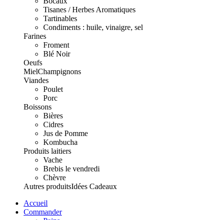
Bocaux
Tisanes / Herbes Aromatiques
Tartinables
Condiments : huile, vinaigre, sel
Farines
Froment
Blé Noir
Oeufs
Miel
Champignons
Viandes
Poulet
Porc
Boissons
Bières
Cidres
Jus de Pomme
Kombucha
Produits laitiers
Vache
Brebis le vendredi
Chèvre
Autres produits
Idées Cadeaux
Accueil
Commander