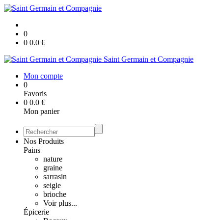
0
0
0.0
€
Saint Germain et Compagnie
Mon compte
0
Favoris
0
0.0
€
Mon panier
Nos Produits
Pains
nature
graine
sarrasin
seigle
brioche
Voir plus...
Épicerie