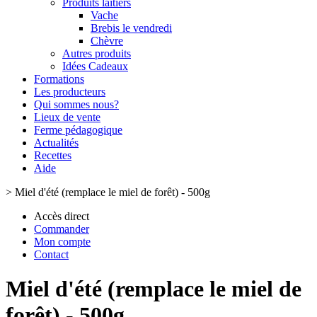
Produits laitiers
Vache
Brebis le vendredi
Chèvre
Autres produits
Idées Cadeaux
Formations
Les producteurs
Qui sommes nous?
Lieux de vente
Ferme pédagogique
Actualités
Recettes
Aide
>
Miel d'été (remplace le miel de forêt) - 500g
Accès direct
Commander
Mon compte
Contact
Miel d'été (remplace le miel de
forêt) - 500g