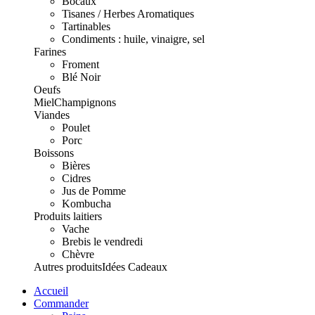
Bocaux
Tisanes / Herbes Aromatiques
Tartinables
Condiments : huile, vinaigre, sel
Farines
Froment
Blé Noir
Oeufs
Miel
Champignons
Viandes
Poulet
Porc
Boissons
Bières
Cidres
Jus de Pomme
Kombucha
Produits laitiers
Vache
Brebis le vendredi
Chèvre
Autres produits
Idées Cadeaux
Accueil
Commander