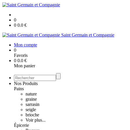
0
0
0.0
€
Saint Germain et Compagnie
Mon compte
0
Favoris
0
0.0
€
Mon panier
Nos Produits
Pains
nature
graine
sarrasin
seigle
brioche
Voir plus...
Épicerie