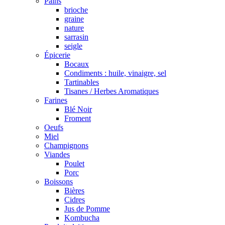
Pains
brioche
graine
nature
sarrasin
seigle
Épicerie
Bocaux
Condiments : huile, vinaigre, sel
Tartinables
Tisanes / Herbes Aromatiques
Farines
Blé Noir
Froment
Oeufs
Miel
Champignons
Viandes
Poulet
Porc
Boissons
Bières
Cidres
Jus de Pomme
Kombucha