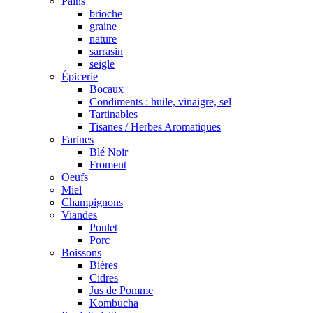
Pains
brioche
graine
nature
sarrasin
seigle
Épicerie
Bocaux
Condiments : huile, vinaigre, sel
Tartinables
Tisanes / Herbes Aromatiques
Farines
Blé Noir
Froment
Oeufs
Miel
Champignons
Viandes
Poulet
Porc
Boissons
Bières
Cidres
Jus de Pomme
Kombucha