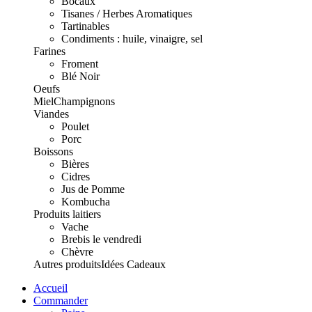
Bocaux
Tisanes / Herbes Aromatiques
Tartinables
Condiments : huile, vinaigre, sel
Farines
Froment
Blé Noir
Oeufs
Miel
Champignons
Viandes
Poulet
Porc
Boissons
Bières
Cidres
Jus de Pomme
Kombucha
Produits laitiers
Vache
Brebis le vendredi
Chèvre
Autres produits
Idées Cadeaux
Accueil
Commander