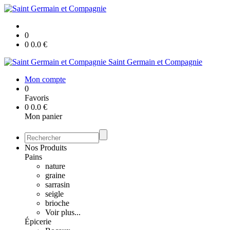
0
0
0.0
€
Saint Germain et Compagnie
Mon compte
0
Favoris
0
0.0
€
Mon panier
Nos Produits
Pains
nature
graine
sarrasin
seigle
brioche
Voir plus...
Épicerie