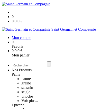
0
0
0.0
€
Saint Germain et Compagnie
Mon compte
0
Favoris
0
0.0
€
Mon panier
Nos Produits
Pains
nature
graine
sarrasin
seigle
brioche
Voir plus...
Épicerie