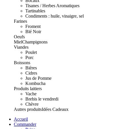
Bocaux
Tisanes / Herbes Aromatiques
Tartinables
Condiments : huile, vinaigre, sel
Farines
Froment
Blé Noir
Oeufs
Miel
Champignons
Viandes
Poulet
Porc
Boissons
Bières
Cidres
Jus de Pomme
Kombucha
Produits laitiers
Vache
Brebis le vendredi
Chèvre
Autres produits
Idées Cadeaux
Accueil
Commander