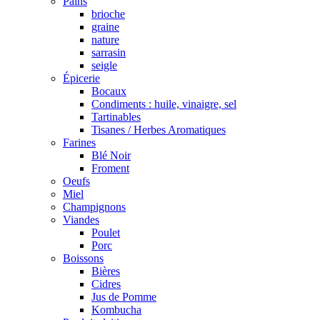
Pains
brioche
graine
nature
sarrasin
seigle
Épicerie
Bocaux
Condiments : huile, vinaigre, sel
Tartinables
Tisanes / Herbes Aromatiques
Farines
Blé Noir
Froment
Oeufs
Miel
Champignons
Viandes
Poulet
Porc
Boissons
Bières
Cidres
Jus de Pomme
Kombucha