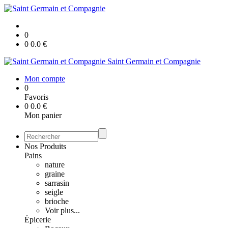
0
0
0.0
€
Saint Germain et Compagnie
Mon compte
0
Favoris
0
0.0
€
Mon panier
Nos Produits
Pains
nature
graine
sarrasin
seigle
brioche
Voir plus...
Épicerie