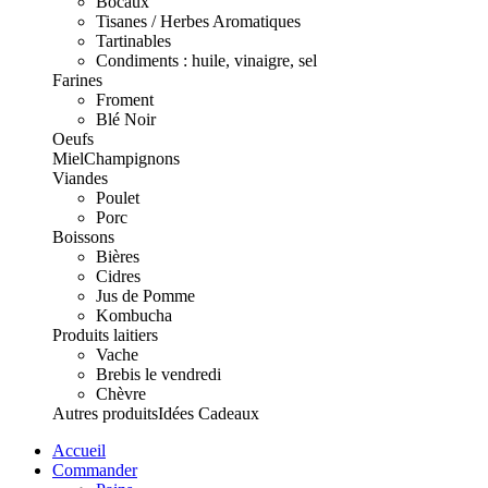
Bocaux
Tisanes / Herbes Aromatiques
Tartinables
Condiments : huile, vinaigre, sel
Farines
Froment
Blé Noir
Oeufs
Miel
Champignons
Viandes
Poulet
Porc
Boissons
Bières
Cidres
Jus de Pomme
Kombucha
Produits laitiers
Vache
Brebis le vendredi
Chèvre
Autres produits
Idées Cadeaux
Accueil
Commander