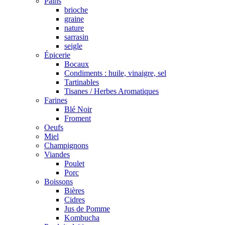
Pains
brioche
graine
nature
sarrasin
seigle
Épicerie
Bocaux
Condiments : huile, vinaigre, sel
Tartinables
Tisanes / Herbes Aromatiques
Farines
Blé Noir
Froment
Oeufs
Miel
Champignons
Viandes
Poulet
Porc
Boissons
Bières
Cidres
Jus de Pomme
Kombucha