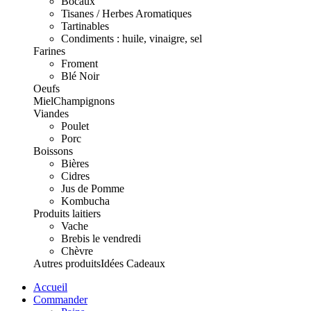
Bocaux
Tisanes / Herbes Aromatiques
Tartinables
Condiments : huile, vinaigre, sel
Farines
Froment
Blé Noir
Oeufs
Miel
Champignons
Viandes
Poulet
Porc
Boissons
Bières
Cidres
Jus de Pomme
Kombucha
Produits laitiers
Vache
Brebis le vendredi
Chèvre
Autres produits
Idées Cadeaux
Accueil
Commander