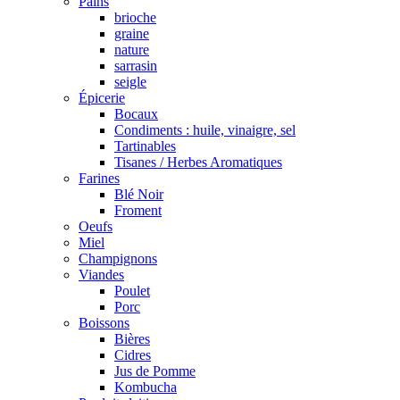
Pains
brioche
graine
nature
sarrasin
seigle
Épicerie
Bocaux
Condiments : huile, vinaigre, sel
Tartinables
Tisanes / Herbes Aromatiques
Farines
Blé Noir
Froment
Oeufs
Miel
Champignons
Viandes
Poulet
Porc
Boissons
Bières
Cidres
Jus de Pomme
Kombucha