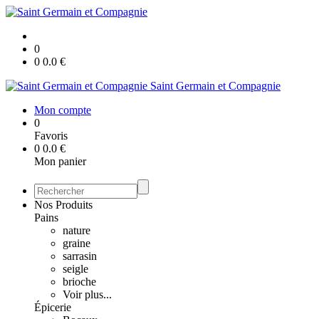
0
0
0.0
€
Saint Germain et Compagnie
Mon compte
0
Favoris
0
0.0
€
Mon panier
Nos Produits
Pains
nature
graine
sarrasin
seigle
brioche
Voir plus...
Épicerie