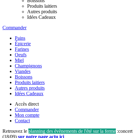
Boissons
Produits laitiers
Autres produits
Idées Cadeaux
Commander
Pains
Épicerie
Farines
Oeufs
Miel
Champignons
Viandes
Boissons
Produits laitiers
Autres produits
Idées Cadeaux
Accès direct
Commander
Mon compte
Contact
Retrouvez le
planning des évènements de l'été sur la ferme
:concert
(18/09)
sur notre page actu ici