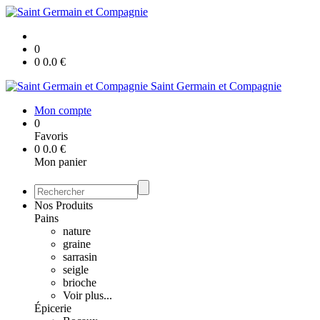
0
0
0.0
€
Saint Germain et Compagnie
Mon compte
0
Favoris
0
0.0
€
Mon panier
Nos Produits
Pains
nature
graine
sarrasin
seigle
brioche
Voir plus...
Épicerie