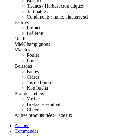
Bocaux
Tisanes / Herbes Aromatiques
Tartinables
Condiments : huile, vinaigre, sel
Farines
Froment
Blé Noir
Oeufs
Miel
Champignons
Viandes
Poulet
Porc
Boissons
Bières
Cidres
Jus de Pomme
Kombucha
Produits laitiers
Vache
Brebis le vendredi
Chèvre
Autres produits
Idées Cadeaux
Accueil
Commander