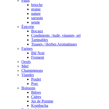
Pains
brioche
graine
nature
sarrasin
seigle
Épicerie
Bocaux
Condiments : huile, vinaigre, sel
Tartinables
Tisanes / Herbes Aromatiques
Farines
Blé Noir
Froment
Oeufs
Miel
Champignons
Viandes
Poulet
Porc
Boissons
Bières
Cidres
Jus de Pomme
Kombucha