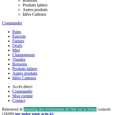
Boissons
Produits laitiers
Autres produits
Idées Cadeaux
Commander
Pains
Épicerie
Farines
Oeufs
Miel
Champignons
Viandes
Boissons
Produits laitiers
Autres produits
Idées Cadeaux
Accès direct
Commander
Mon compte
Contact
Retrouvez le
planning des évènements de l'été sur la ferme
:concert
(18/09)
sur notre page actu ici