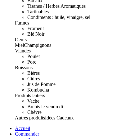
Bocaux
Tisanes / Herbes Aromatiques
Tartinables
Condiments : huile, vinaigre, sel
Farines
Froment
Blé Noir
Oeufs
Miel
Champignons
Viandes
Poulet
Porc
Boissons
Bières
Cidres
Jus de Pomme
Kombucha
Produits laitiers
Vache
Brebis le vendredi
Chèvre
Autres produits
Idées Cadeaux
Accueil
Commander