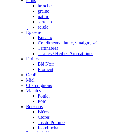
Pains
brioche
graine
nature
sarrasin
seigle
Épicerie
Bocaux
Condiments : huile, vinaigre, sel
Tartinables
Tisanes / Herbes Aromatiques
Farines
Blé Noir
Froment
Oeufs
Miel
Champignons
Viandes
Poulet
Porc
Boissons
Bières
Cidres
Jus de Pomme
Kombucha