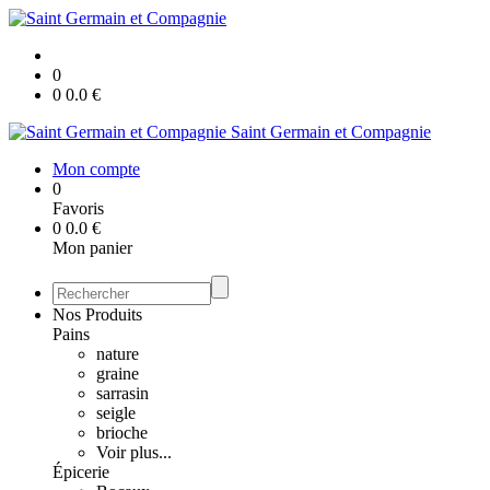
0
0
0.0
€
Saint Germain et Compagnie
Mon compte
0
Favoris
0
0.0
€
Mon panier
Nos Produits
Pains
nature
graine
sarrasin
seigle
brioche
Voir plus...
Épicerie