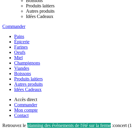
Boissons
Produits laitiers
Autres produits
Idées Cadeaux
Commander
Pains
Épicerie
Farines
Oeufs
Miel
Champignons
Viandes
Boissons
Produits laitiers
Autres produits
Idées Cadeaux
Accès direct
Commander
Mon compte
Contact
Retrouvez le
planning des évènements de l'été sur la ferme
:concert (1