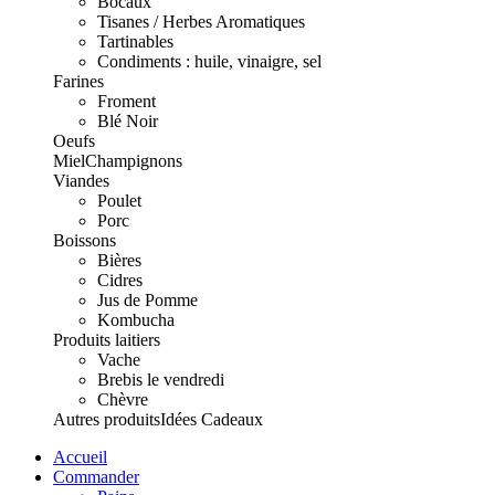
Bocaux
Tisanes / Herbes Aromatiques
Tartinables
Condiments : huile, vinaigre, sel
Farines
Froment
Blé Noir
Oeufs
Miel
Champignons
Viandes
Poulet
Porc
Boissons
Bières
Cidres
Jus de Pomme
Kombucha
Produits laitiers
Vache
Brebis le vendredi
Chèvre
Autres produits
Idées Cadeaux
Accueil
Commander