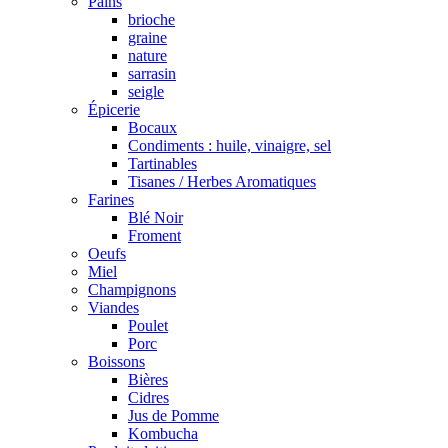
Pains
brioche
graine
nature
sarrasin
seigle
Épicerie
Bocaux
Condiments : huile, vinaigre, sel
Tartinables
Tisanes / Herbes Aromatiques
Farines
Blé Noir
Froment
Oeufs
Miel
Champignons
Viandes
Poulet
Porc
Boissons
Bières
Cidres
Jus de Pomme
Kombucha