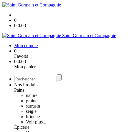
0
0
0.0
€
Saint Germain et Compagnie
Mon compte
0
Favoris
0
0.0
€
Mon panier
Nos Produits
Pains
nature
graine
sarrasin
seigle
brioche
Voir plus...
Épicerie