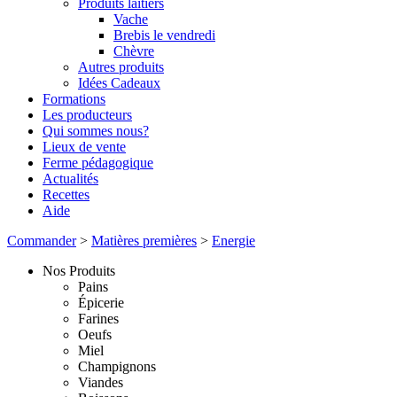
Produits laitiers
Vache
Brebis le vendredi
Chèvre
Autres produits
Idées Cadeaux
Formations
Les producteurs
Qui sommes nous?
Lieux de vente
Ferme pédagogique
Actualités
Recettes
Aide
Commander
>
Matières premières
>
Energie
Nos Produits
Pains
Épicerie
Farines
Oeufs
Miel
Champignons
Viandes