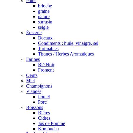
Pains
brioche
graine
nature
sarrasin
seigle
Épicerie
Bocaux
Condiments : huile, vinaigre, sel
Tartinables
Tisanes / Herbes Aromatiques
Farines
Blé Noir
Froment
Oeufs
Miel
Champignons
Viandes
Poulet
Porc
Boissons
Bières
Cidres
Jus de Pomme
Kombucha