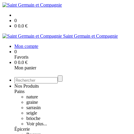
0
0
0.0
€
Saint Germain et Compagnie
Mon compte
0
Favoris
0
0.0
€
Mon panier
Nos Produits
Pains
nature
graine
sarrasin
seigle
brioche
Voir plus...
Épicerie