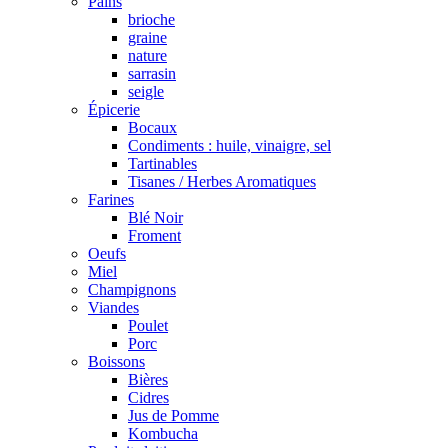
Pains
brioche
graine
nature
sarrasin
seigle
Épicerie
Bocaux
Condiments : huile, vinaigre, sel
Tartinables
Tisanes / Herbes Aromatiques
Farines
Blé Noir
Froment
Oeufs
Miel
Champignons
Viandes
Poulet
Porc
Boissons
Bières
Cidres
Jus de Pomme
Kombucha