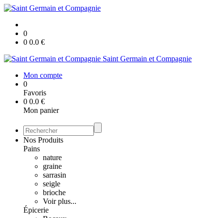
0
0
0.0
€
Saint Germain et Compagnie
Mon compte
0
Favoris
0
0.0
€
Mon panier
Nos Produits
Pains
nature
graine
sarrasin
seigle
brioche
Voir plus...
Épicerie