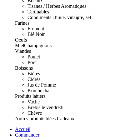
Bocaux
Tisanes / Herbes Aromatiques
Tartinables
Condiments : huile, vinaigre, sel
Farines
Froment
Blé Noir
Oeufs
Miel
Champignons
Viandes
Poulet
Porc
Boissons
Bières
Cidres
Jus de Pomme
Kombucha
Produits laitiers
Vache
Brebis le vendredi
Chèvre
Autres produits
Idées Cadeaux
Accueil
Commander